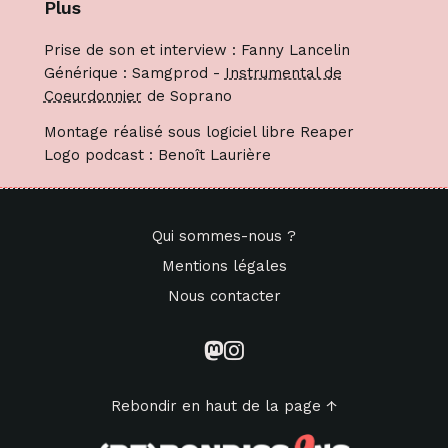
Plus
Prise de son et interview : Fanny Lancelin
Générique : Samgprod -
Instrumental de
Coeurdonnier
de Soprano
Montage réalisé sous logiciel libre Reaper
Logo podcast : Benoît Laurière
Qui sommes-nous ?
Mentions légales
Nous contacter
Rebondir en haut de la page ↑